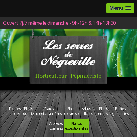
Menu
Ouvert 7j/7 même le dimanche - 9h-12h & 14h-18h30
Horticulteur - Pépiniériste
Tous les
Plants
Plants
Plants
Arbustes
Plants
Plantes
articles
de haie
méditerrannéens
couvre-sol
fleuris
terrasse
grimpantes
Arbres et
Plantes
conifères
exceptionnelles