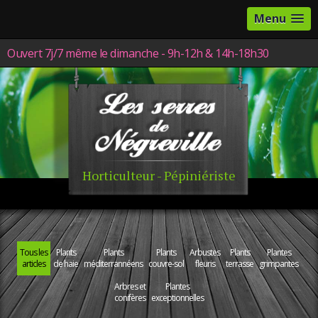
Menu
Ouvert 7j/7 même le dimanche - 9h-12h & 14h-18h30
Horticulteur - Pépiniériste
Tous les
Plants
Plants
Plants
Arbustes
Plants
Plantes
articles
de haie
méditerrannéens
couvre-sol
fleuris
terrasse
grimpantes
Arbres et
Plantes
conifères
exceptionnelles