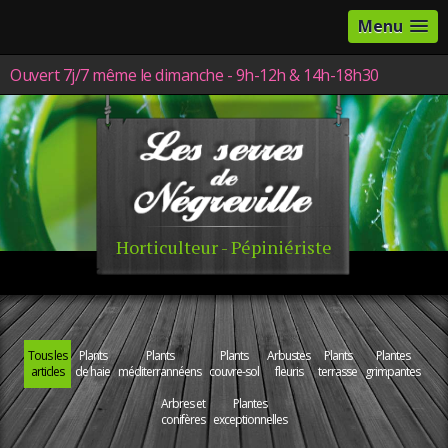
Menu
Ouvert 7j/7 même le dimanche - 9h-12h & 14h-18h30
Horticulteur - Pépiniériste
Tous les
Plants
Plants
Plants
Arbustes
Plants
Plantes
articles
de haie
méditerrannéens
couvre-sol
fleuris
terrasse
grimpantes
Arbres et
Plantes
conifères
exceptionnelles